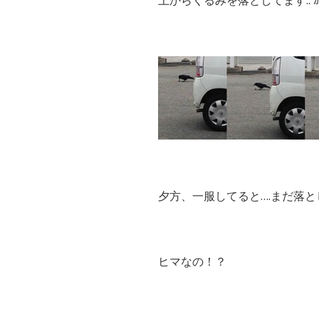
上からくるみを落としてます.. ｶﾜ
夕方、一服してると….まだ落と
ヒマなの！？