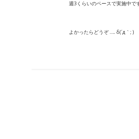
週3くらいのペースで実施中で
よかったらどうぞ ….. δ(´д｀; )