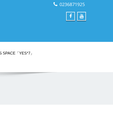
0236871925
S SPACE「YES*7」