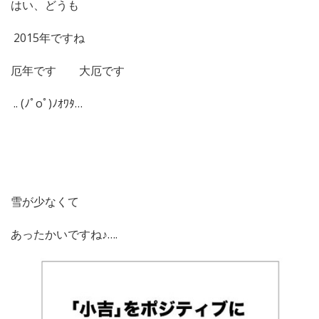
はい、どうも
2015年ですね
厄年です 大厄です
.. (ﾉﾟοﾟ)ﾉｵﾜﾀ…
雪が少なくて
あったかいですね♪….