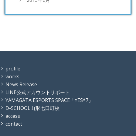
profile
works
News Release
LINE公式アカウントサポート
YAMAGATA ESPORTS SPACE「YES*7」
D-SCHOOL山形七日町校
access
contact