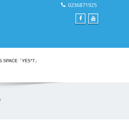
0236871925
S SPACE「YES*7」
。